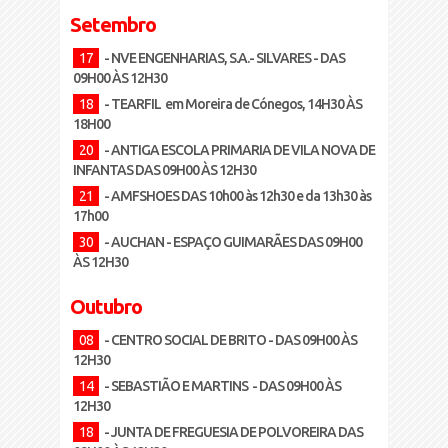
Setembro
17
- NVE ENGENHARIAS, S.A.- SILVARES - DAS
09H00 ÀS 12H30
18
- TEARFIL em Moreira de Cónegos, 14H30 ÀS
18H00
20
- ANTIGA ESCOLA PRIMARIA DE VILA NOVA DE
INFANTAS DAS 09H00 ÀS 12H30
21
- AMFSHOES DAS 10h00 às 12h30 e da 13h30 às
17h00
30
- AUCHAN - ESPAÇO GUIMARÃES DAS 09H00
ÀS 12H30
Outubro
08
- CENTRO SOCIAL DE BRITO - DAS 09H00 ÀS
12H30
14
- SEBASTIÃO E MARTINS - DAS 09H00 ÀS
12H30
18
- JUNTA DE FREGUESIA DE POLVOREIRA DAS