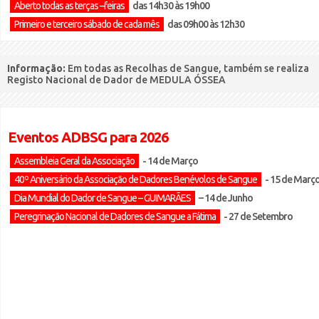
Aberto todas as terças –feiras
das 14h30 às 19h00
Primeiro e terceiro sábado de cada mês
das 09h00 às 12h30
Informação:
Em todas as Recolhas de Sangue, também se realiza
Registo Nacional de Dador de MEDULA ÓSSEA
Eventos ADBSG para 2026
Assembleia Geral da Associação
- 14 de Março
40º Aniversário da Associação de Dadores Benévolos de Sangue
- 15 de Març
Dia Mundial do Dador de Sangue – GUIMARÃES
– 14 de Junho
Peregrinação Nacional de Dadores de Sangue a Fátima
- 27 de Setembro