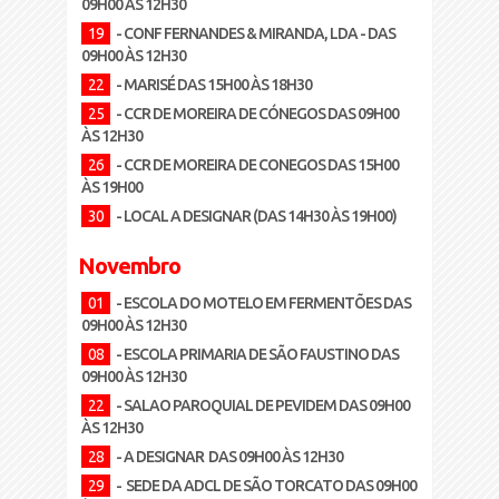
09H00 ÀS 12H30
19
- CONF FERNANDES & MIRANDA, LDA - DAS
09H00 ÀS 12H30
22
- MARISÉ DAS 15H00 ÀS 18H30
25
- CCR DE MOREIRA DE CÓNEGOS DAS 09H00
ÀS 12H30
26
- CCR DE MOREIRA DE CONEGOS DAS 15H00
ÀS 19H00
30
- LOCAL A DESIGNAR (DAS 14H30 ÀS 19H00)
Novembro
01
- ESCOLA DO MOTELO EM FERMENTÕES DAS
09H00 ÀS 12H30
08
- ESCOLA PRIMARIA DE SÃO FAUSTINO DAS
09H00 ÀS 12H30
22
- SALAO PAROQUIAL DE PEVIDEM DAS 09H00
ÀS 12H30
28
- A DESIGNAR DAS 09H00 ÀS 12H30
29
- SEDE DA ADCL DE SÃO TORCATO DAS 09H00