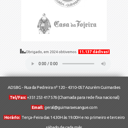
11.137 dádivas!
Obrigado, em 2024 obtivemos
ADSBG - Rua da Pedreira nº 120 - 4310-057 Azurém Guimarães
Tel/Fax:
+351 253 417 576
(Chamada para rede fixa nacional)
Email:
geral@guimaraesangue.com
Horário:
Terça-Feira das 14.30H às 19.00H e no primeiro e terceiro
sábado de cada mês