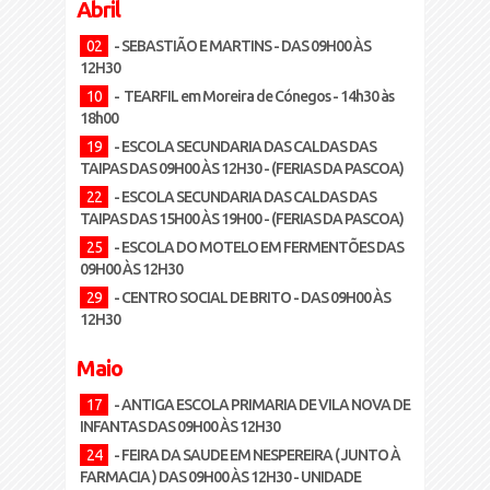
Abril
02
- SEBASTIÃO E MARTINS - DAS 09H00 ÀS
12H30
10
- TEARFIL em Moreira de Cónegos - 14h30 às
18h00
19
- ESCOLA SECUNDARIA DAS CALDAS DAS
TAIPAS DAS 09H00 ÀS 12H30 - (FERIAS DA PASCOA)
22
- ESCOLA SECUNDARIA DAS CALDAS DAS
TAIPAS DAS 15H00 ÀS 19H00 - (FERIAS DA PASCOA)
25
- ESCOLA DO MOTELO EM FERMENTÕES DAS
09H00 ÀS 12H30
29
- CENTRO SOCIAL DE BRITO - DAS 09H00 ÀS
12H30
Maio
17
- ANTIGA ESCOLA PRIMARIA DE VILA NOVA DE
INFANTAS DAS 09H00 ÀS 12H30
24
- FEIRA DA SAUDE EM NESPEREIRA ( JUNTO À
FARMACIA ) DAS 09H00 ÀS 12H30 - UNIDADE