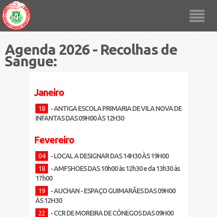
Agenda 2026 - Recolhas de
Sangue:
Janeiro
18
- ANTIGA ESCOLA PRIMARIA DE VILA NOVA DE
INFANTAS DAS 09H00 ÀS 12H30
Fevereiro
04
- LOCAL A DESIGNAR DAS 14H30 ÀS 19H00
18
- AMFSHOES DAS 10h00 às 12h30 e da 13h30 às
17h00
19
- AUCHAN - ESPAÇO GUIMARÃES DAS 09H00
ÀS 12H30
22
- CCR DE MOREIRA DE CÓNEGOS DAS 09H00