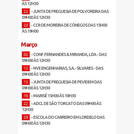
ÀS 12H30
22
- JUNTA DE FREGUESIA DE POLVOREIRA DAS
09H00 ÀS 12H30
23
- CCR DE MOREIRA DE CÓNEGOS DAS 15H00
ÀS 19H00
Março
02
- CONF. FERNANDES & MIRANDA, LDA - DAS
09H00 ÀS 12H30
12
- NVE ENGENHARIAS, S.A.- SILVARES - DAS
09H00 ÀS 12H30
15
- JUNTA DE FREGUESIA DE PEVIDEM DAS
09H00 ÀS 12H30
16
- MARISÉ 15H00 ÀS 18H30
22
- ADCL DE SÃO TORCATO DAS 09H00 ÀS
12H30
29
- ESCOLA DO CARREIRO EM LORDELO DAS
09H00 ÀS 12H30