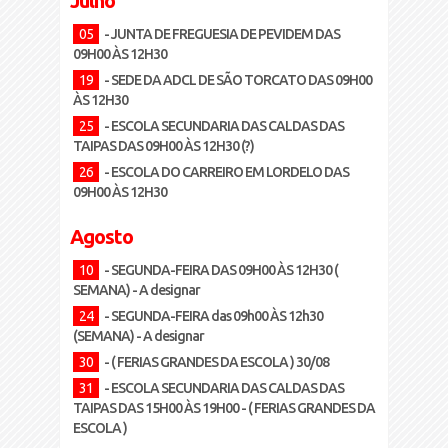
Julho
05
- JUNTA DE FREGUESIA DE PEVIDEM DAS
09H00 ÀS 12H30
19
- SEDE DA ADCL DE SÃO TORCATO DAS 09H00
ÀS 12H30
25
- ESCOLA SECUNDARIA DAS CALDAS DAS
TAIPAS DAS 09H00 ÀS 12H30 (?)
26
- ESCOLA DO CARREIRO EM LORDELO DAS
09H00 ÀS 12H30
Agosto
10
- SEGUNDA-FEIRA DAS 09H00 ÀS 12H30 (
SEMANA) - A designar
24
- SEGUNDA-FEIRA das 09h00 ÀS 12h30
(SEMANA) - A designar
30
- ( FERIAS GRANDES DA ESCOLA ) 30/08
31
- ESCOLA SECUNDARIA DAS CALDAS DAS
TAIPAS DAS 15H00 ÀS 19H00 - ( FERIAS GRANDES DA
ESCOLA )